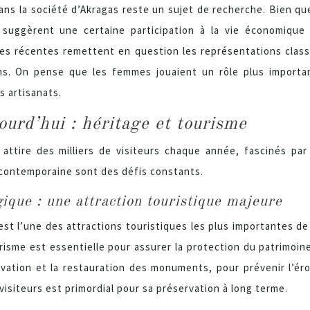
ns la société d’Akragas reste un sujet de recherche. Bien que
 suggèrent une certaine participation à la vie économique e
s récentes remettent en question les représentations classi
ns. On pense que les femmes jouaient un rôle plus important
s artisanats.
urd’hui : héritage et tourisme
 attire des milliers de visiteurs chaque année, fascinés pa
e contemporaine sont des défis constants.
gique : une attraction touristique majeure
st l’une des attractions touristiques les plus importantes de Si
risme est essentielle pour assurer la protection du patrimoi
rvation et la restauration des monuments, pour prévenir l’é
 visiteurs est primordial pour sa préservation à long terme.