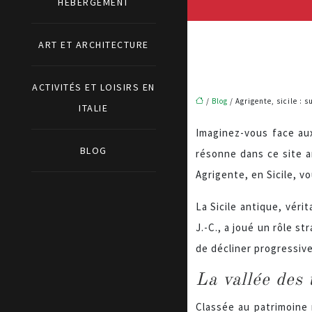
HÉBERGEMENT
ART ET ARCHITECTURE
ACTIVITÉS ET LOISIRS EN
/
Blog
/ Agrigente, sicile : s
ITALIE
Imaginez-vous face aux
BLOG
résonne dans ce site a
Agrigente, en Sicile, v
La Sicile antique, véri
J.-C., a joué un rôle s
de décliner progressiv
La vallée des
Classée au patrimoine 