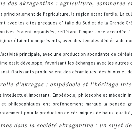
ne des akragantins : agriculture, commerce et
 principalement de l’agriculture, la région étant fertile. La cult
 avec les cités grecques d’Italie du Sud et de la Grande Grèc
portives étaient organisés, reflétant l’importance accordée
eligieux étaient omniprésents, avec des temples dédiés à de n
 l’activité principale, avec une production abondante de céréales
me était développé, favorisant les échanges avec les autres 
sanat florissants produisaient des céramiques, des bijoux et de
relle d’akragas : empédocle et l’héritage inte
 intellectuel important. Empédocle, philosophe et médecin influ
es et philosophiques ont profondément marqué la pensée gr
 notamment pour la production de céramiques de haute qualité
mes dans la société akragantine : un sujet d