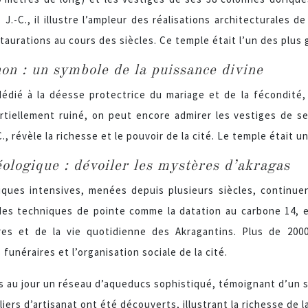
 J.-C., il illustre l’ampleur des réalisations architecturales d
taurations au cours des siècles. Ce temple était l’un des plus g
on : un symbole de la puissance divine
dié à la déesse protectrice du mariage et de la fécondité, 
rtiellement ruiné, on peut encore admirer les vestiges de s
C., révèle la richesse et le pouvoir de la cité. Le temple était 
ologique : dévoiler les mystères d’akragas
iques intensives, menées depuis plusieurs siècles, continue
des techniques de pointe comme la datation au carbone 14, e
res et de la vie quotidienne des Akragantins. Plus de 20
 funéraires et l’organisation sociale de la cité.
is au jour un réseau d’aqueducs sophistiqué, témoignant d’un
iers d’artisanat ont été découverts, illustrant la richesse de l