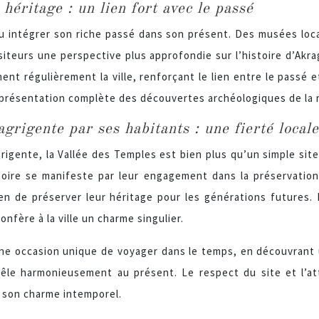
héritage : un lien fort avec le passé
 su intégrer son riche passé dans son présent. Des musées loc
isiteurs une perspective plus approfondie sur l’histoire d’Ak
ment régulièrement la ville, renforçant le lien entre le passé 
e présentation complète des découvertes archéologiques de la 
grigente par ses habitants : une fierté locale
rigente, la Vallée des Temples est bien plus qu’un simple site
stoire se manifeste par leur engagement dans la préservatio
 de préserver leur héritage pour les générations futures. L
onfère à la ville un charme singulier.
une occasion unique de voyager dans le temps, en découvrant u
 mêle harmonieusement au présent. Le respect du site et l’a
 son charme intemporel.