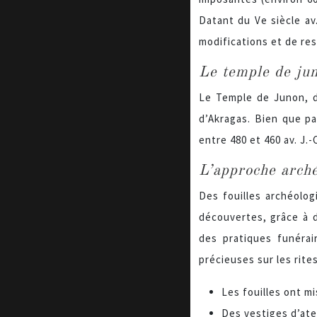
Datant du Ve siècle av.
modifications et de res
Le temple de jun
Le Temple de Junon, dé
d’Akragas. Bien que pa
entre 480 et 460 av. J.-
L’approche arché
Des fouilles archéolog
découvertes, grâce à 
des pratiques funérai
précieuses sur les rites
Les fouilles ont m
Des vestiges d’atel