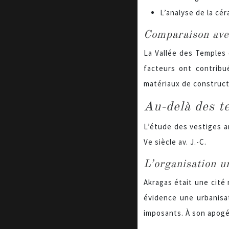
L’analyse de la cé
Comparaison avec
La Vallée des Temples 
facteurs ont contribu
matériaux de constructi
Au-delà des te
L’étude des vestiges a
Ve siècle av. J.-C.
L’organisation ur
Akragas était une cité
évidence une urbanisat
imposants. À son apogée