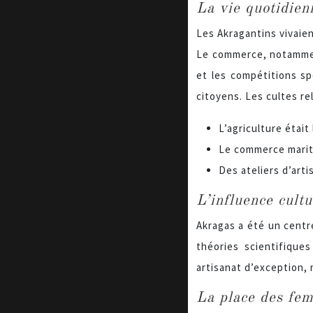
La vie quotidien
Les Akragantins vivaient
Le commerce, notamment
et les compétitions s
citoyens. Les cultes r
L’agriculture était
Le commerce mariti
Des ateliers d’arti
L’influence cultu
Akragas a été un centre
théories scientifiqu
artisanat d’exception,
La place des fem