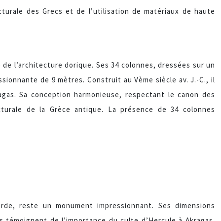
turale des Grecs et de l’utilisation de matériaux de haute
e l’architecture dorique. Ses 34 colonnes, dressées sur un
ionnante de 9 mètres. Construit au Vème siècle av. J.-C., il
ragas. Sa conception harmonieuse, respectant le canon des
ecturale de la Grèce antique. La présence de 34 colonnes
orde, reste un monument impressionnant. Ses dimensions
s témoignent de l’importance du culte d’Hercule à Akragas.