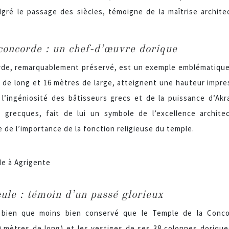
ré le passage des siècles, témoigne de la maîtrise architec
concorde : un chef-d’œuvre dorique
de, remarquablement préservé, est un exemple emblématique d
 de long et 16 mètres de large, atteignent une hauteur impress
l’ingéniosité des bâtisseurs grecs et de la puissance d’Ak
s grecques, fait de lui un symbole de l’excellence archit
 de l’importance de la fonction religieuse du temple.
ule : témoin d’un passé glorieux
 bien que moins bien conservé que le Temple de la Conc
 mètres de long) et les vestiges de ses 38 colonnes dorique