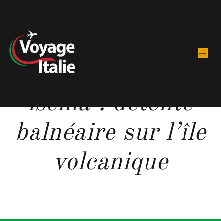
Albergo maronti
ischia : détente
balnéaire sur l’île
volcanique