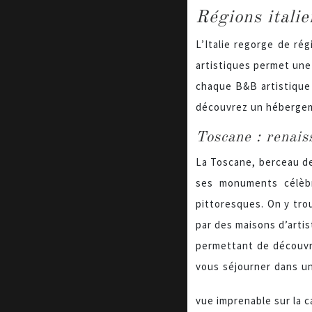
Régions italie
L’Italie regorge de ré
artistiques permet une
chaque B&B artistique o
découvrez un hébergem
Toscane : renais
La Toscane, berceau de
ses monuments célèbr
pittoresques. On y tro
par des maisons d’artis
permettant de découvrir
vous séjourner dans u
vue imprenable sur la