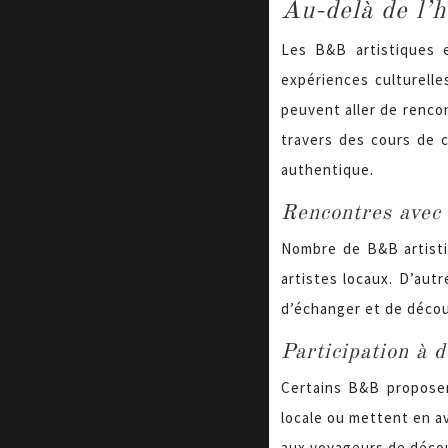
Au-delà de l’
Les B&B artistiques 
expériences culturelle
peuvent aller de rencon
travers des cours de c
authentique.
Rencontres avec 
Nombre de B&B artistiq
artistes locaux. D’aut
d’échanger et de décou
Participation à 
Certains B&B proposen
locale ou mettent en av
aux voyageurs de découv