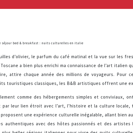
e séjour bed & breakfast : nuits culturelles en italie
lles d’olivier, le parfum du café matinal et la vue sur les f
oscane a bien plus enrichi ma connaissance de l’art italien qu
naire, attire chaque année des millions de voyageurs. Pour 
cuits touristiques classiques, les B&B artistiques offrent une 
alement comme des hébergements simples et conviviaux, ont c
 par leur lien étroit avec l’art, l’histoire et la culture loca
s proposent une expérience culturelle inégalable, allant bien a
es authentiques avec des hôtes passionnés et des artiste
s plus belles régions italiennes pour vivre des nuits culturel