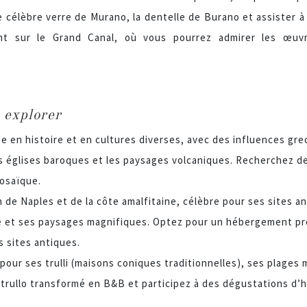
e célèbre verre de Murano, la dentelle de Burano et assister 
ant sur le Grand Canal, où vous pourrez admirer les œuvre
 explorer
he en histoire et en cultures diverses, avec des influences gr
s églises baroques et les paysages volcaniques. Recherchez de
osaïque.
 de Naples et de la côte amalfitaine, célèbre pour ses sites 
e et ses paysages magnifiques. Optez pour un hébergement pro
s sites antiques.
our ses trulli (maisons coniques traditionnelles), ses plages
trullo transformé en B&B et participez à des dégustations d’hui