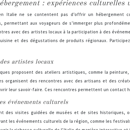
hébergement : expériences culturelles 
en Italie ne se contentent pas d’offrir un hébergement co
s, permettant aux voyageurs de s’immerger plus profondément
tres avec des artistes locaux à la participation à des événemen
uisine et des dégustations de produits régionaux. Participe
des artistes locaux
ues proposent des ateliers artistiques, comme la peinture, 
res organisent des rencontres avec des artisans et des créate
vrir leur savoir-faire. Ces rencontres permettent un contact 
des événements culturels
t des visites guidées de musées et de sites historiques, or
ant les événements culturels de la région, comme les festivals
rir la richesse culturelle de l’Italie de manière interactive et