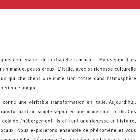
resques centenaires de la chapelle familiale… Mon séjour dans
’un manuel poussiéreux. L’Italie, avec sa richesse culturelle
ceux qui cherchent une immersion totale dans l’atmosphère
expérience unique.
onnu une véritable transformation en Italie. Aujourd’hui,
le, transformant un simple séjour en une immersion totale. Ces
u-delà de l’hébergement. Ils offrent une richesse en histoire,
s locaux. Nous explorerons ensemble ce phénomène et vous
les mémorables. Découvrez l’art de séjour bed & breakfast et