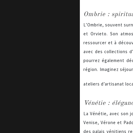
Ombrie : spiritua
L’Ombrie, souvent surno
et Orvieto. Son atmos
ressourcer et à découv
avec des collections d
pourrez également déco
région. Imaginez séjou
ateliers d’artisanat loc
Vénétie : élégan
La Vénétie, avec son j
Venise, Vérone et Pado
des palais vénitiens r