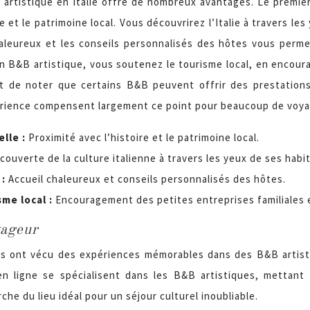
artistique en Italie offre de nombreux avantages. Le premier 
re et le patrimoine local. Vous découvrirez l’Italie à travers l
chaleureux et les conseils personnalisés des hôtes vous per
n B&B artistique, vous soutenez le tourisme local, en encourag
ant de noter que certains B&B peuvent offrir des prestation
périence compensent largement ce point pour beaucoup de voya
elle :
Proximité avec l’histoire et le patrimoine local.
couverte de la culture italienne à travers les yeux de ses habi
 :
Accueil chaleureux et conseils personnalisés des hôtes.
sme local :
Encouragement des petites entreprises familiales e
yageur
 ont vécu des expériences mémorables dans des B&B artistiq
n ligne se spécialisent dans les B&B artistiques, mettant en
erche du lieu idéal pour un séjour culturel inoubliable.