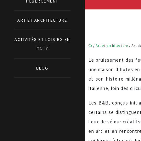
HÉBERGEMENT
ART ET ARCHITECTURE
ACTIVITÉS ET LOISIRS EN
/
Art et architecture
/ Art d
ITALIE
Le bruissement des feui
BLOG
une maison d’hôtes en T
et son histoire millé
italienne, loin des cir
Les B&B, conçus initi
certains se distinguent
lieux de séjour créatif
en art et en rencontr
guiderons à travers le