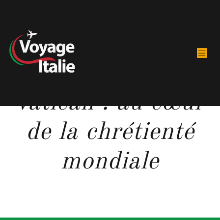
La place du
vatican : au cœur
de la chrétienté
mondiale